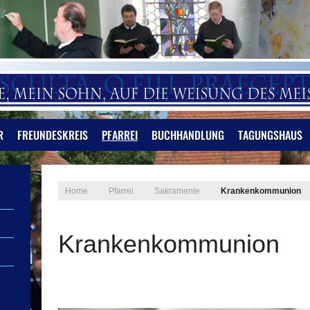
R
FREUNDESKREIS
PFARREI
BUCHHANDLUNG
TAGUNGSHAUS
Home
Pfarrei
Sakramente
Krankenkommunion
Krankenkommunion