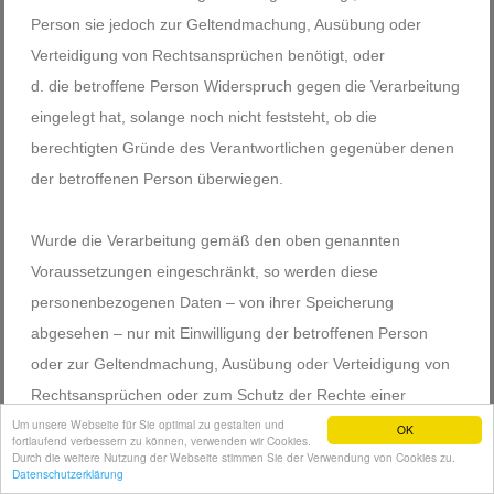
Person sie jedoch zur Geltendmachung, Ausübung oder
Verteidigung von Rechtsansprüchen benötigt, oder
die betroffene Person Widerspruch gegen die Verarbeitung
eingelegt hat, solange noch nicht feststeht, ob die
berechtigten Gründe des Verantwortlichen gegenüber denen
der betroffenen Person überwiegen.
Wurde die Verarbeitung gemäß den oben genannten
Voraussetzungen eingeschränkt, so werden diese
personenbezogenen Daten – von ihrer Speicherung
abgesehen – nur mit Einwilligung der betroffenen Person
oder zur Geltendmachung, Ausübung oder Verteidigung von
Rechtsansprüchen oder zum Schutz der Rechte einer
Um unsere Webseite für Sie optimal zu gestalten und
anderen natürlichen oder juristischen Person oder aus
OK
fortlaufend verbessern zu können, verwenden wir Cookies.
Gründen eines wichtigen öffentlichen Interesses der Union
Durch die weitere Nutzung der Webseite stimmen Sie der Verwendung von Cookies zu.
Datenschutzerklärung
oder eines Mitgliedstaats verarbeitet.